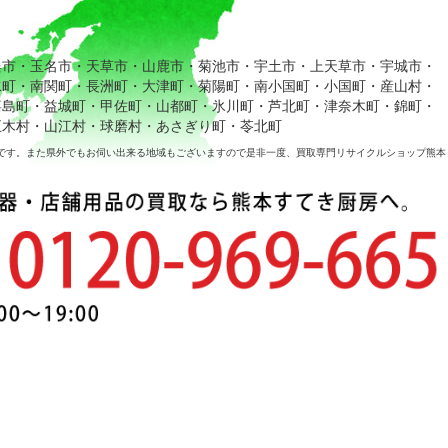
俣市・玉名市・天草市・山鹿市・菊池市・宇土市・上天草市・宇城市・
水町・南関町・長洲町・大津町・菊陽町・南小国町・小国町・産山村・
嘉島町・益城町・甲佐町・山都町・氷川町・芦北町・津奈木町・錦町・
五木村・山江村・球磨村・あさぎり町・苓北町
です。また県外でもお伺い出来る地域もございますので是非一度、買取専門リサイクルショップ熊本