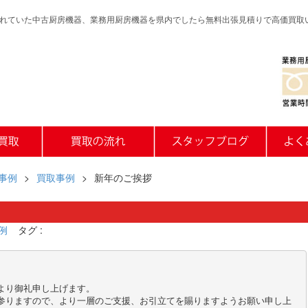
れていた中古厨房機器、業務用厨房機器を県内でしたら無料出張見積りで高価買取
事例
>
買取事例
>
新年のご挨拶
例
タグ :


り御礼申し上げます。

参りますので、より一層のご支援、お引立てを賜りますようお願い申し上