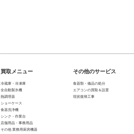
買取メニュー
その他のサービス
冷蔵庫・冷凍庫
食器類・備品の処分
全自動製氷機
エアコンの買取＆設置
熱調理器
現状復帰工事
ショーケース
食器洗浄機
シンク・作業台
店舗用品・事務用品
その他 業務用厨房機器